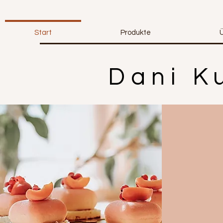
Start
Produkte
Dani K